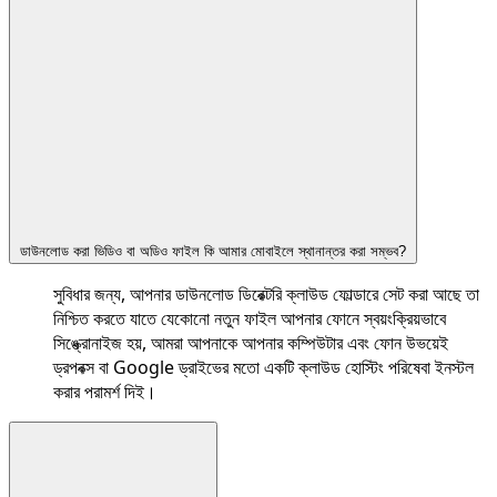
ডাউনলোড করা ভিডিও বা অডিও ফাইল কি আমার মোবাইলে স্থানান্তর করা সম্ভব?
সুবিধার জন্য, আপনার ডাউনলোড ডিরেক্টরি ক্লাউড ফোল্ডারে সেট করা আছে তা
নিশ্চিত করতে যাতে যেকোনো নতুন ফাইল আপনার ফোনে স্বয়ংক্রিয়ভাবে
সিঙ্ক্রোনাইজ হয়, আমরা আপনাকে আপনার কম্পিউটার এবং ফোন উভয়েই
ড্রপবক্স বা Google ড্রাইভের মতো একটি ক্লাউড হোস্টিং পরিষেবা ইনস্টল
করার পরামর্শ দিই।