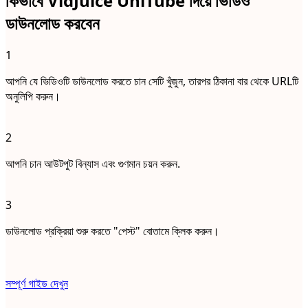
কিভাবে VidJuice UniTube দিয়ে ভিডিও
ডাউনলোড করবেন
1
আপনি যে ভিডিওটি ডাউনলোড করতে চান সেটি খুঁজুন, তারপর ঠিকানা বার থেকে URLটি
অনুলিপি করুন।
2
আপনি চান আউটপুট বিন্যাস এবং গুণমান চয়ন করুন.
3
ডাউনলোড প্রক্রিয়া শুরু করতে "পেস্ট" বোতামে ক্লিক করুন।
সম্পূর্ণ গাইড দেখুন