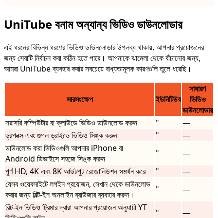
UniTube বনাম অন্যান্য ভিডিও ডাউনলোডার
এই ধরনের বিভিন্ন ধরণের ভিডিও ডাউনলোডার উপলব্ধ থাকায়, আপনার প্রয়োজনের
জন্য সেরাটি নির্বাচন করা কঠিন হতে পারে। আপনাকে ঝামেলা থেকে বাঁচানোর জন্য,
আমরা UniTube ব্যবহার করার সবচেয়ে বাধ্যতামূলক কারণগুলি তুলে ধরেছি।
সাধারণ
সারসংক্ষেপ
ইউনিটিউব
ভিডিও
ডাউনলোডার
সরাসরি কম্পিউটার বা ক্লাউডে ভিডিও ডাউনলোড করুন
"
—
ড্রপবক্স এবং গুগল ড্রাইভে ভিডিও সিঙ্ক করুন
"
—
ডাউনলোড করা ভিডিওগুলি আপনার iPhone বা
"
—
Android ডিভাইসে সহজে সিঙ্ক করুন
পূর্ণ HD, 4K এবং 8K আউটপুট রেজোলিউশন সমর্থন করে
"
—
যেসব ওয়েবসাইটে লগইন প্রয়োজন, সেখান থেকে ডাউনলোড
"
—
করার জন্য বিল্ট-ইন অনলাইন ব্রাউজার ব্যবহার করুন।
বিল্ট-ইন ভিডিও ট্রিমার দ্বারা আপনার প্রয়োজন অনুযায়ী YT
"
—