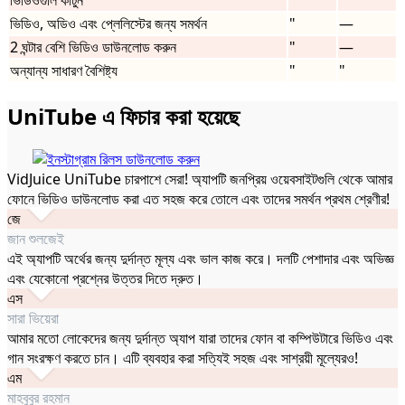
ভিডিওগুলি কাটুন
ভিডিও, অডিও এবং প্লেলিস্টের জন্য সমর্থন
"
—
2 ঘন্টার বেশি ভিডিও ডাউনলোড করুন
"
—
অন্যান্য সাধারণ বৈশিষ্ট্য
"
"
UniTube এ ফিচার করা হয়েছে
VidJuice UniTube চারপাশে সেরা! অ্যাপটি জনপ্রিয় ওয়েবসাইটগুলি থেকে আমার
ফোনে ভিডিও ডাউনলোড করা এত সহজ করে তোলে এবং তাদের সমর্থন প্রথম শ্রেণীর!
জে
জান শুলজেই
এই অ্যাপটি অর্থের জন্য দুর্দান্ত মূল্য এবং ভাল কাজ করে। দলটি পেশাদার এবং অভিজ্ঞ
এবং যেকোনো প্রশ্নের উত্তর দিতে দ্রুত।
এস
সারা ভিয়েরা
আমার মতো লোকেদের জন্য দুর্দান্ত অ্যাপ যারা তাদের ফোন বা কম্পিউটারে ভিডিও এবং
গান সংরক্ষণ করতে চান। এটি ব্যবহার করা সত্যিই সহজ এবং সাশ্রয়ী মূল্যেরও!
এম
মাহবুবুর রহমান