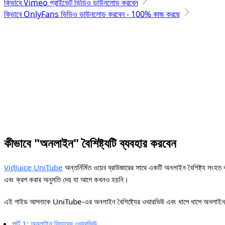
কিভাবে Vimeo প্রাইভেট ভিডিও ডাউনলোড করবেন
কিভাবে OnlyFans ভিডিও ডাউনলোড করবেন - 100% কাজ করছে
কীভাবে "অনলাইন" বৈশিষ্ট্যটি ব্যবহার করবেন
VidJuice UniTube
অন্তর্নির্মিত ওয়েব ব্রাউজারের সাথে একটি অনলাইন বৈশিষ্ট্য স
এবং ক্রপ করার অনুমতি দেয় যা আগে কখনও হয়নি।
এই গাইড আপনাকে UniTube-এর অনলাইন বৈশিষ্ট্যের ওভারভিউ এবং ধাপে ধাপে অনলাইন ফা
পার্ট 1: অনলাইন ফিচারের ওভারভিউ