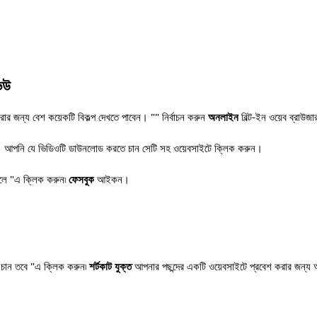
িউ
জন্য বেশ কয়েকটি বিকল্প দেখতে পাবেন। "" নির্বাচন করুন
অনলাইন
বিল্ট-ইন ওয়েব ব্রাউজা
ন। আপনি যে ভিডিওটি ডাউনলোড করতে চান সেটি সহ ওয়েবসাইটে ক্লিক করুন।
লে "এ ক্লিক করুন৷
ফেসবুক
আইকন।
 চান তবে "এ ক্লিক করুন৷
শর্টকাট যুক্ত
আপনার পছন্দের একটি ওয়েবসাইটে প্রবেশ করার জন