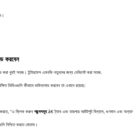
েন।
লোড করবেন
োড করা খুবই সহজ। ইন্টারফেস এমনকি নতুনদের জন্য নেভিগেট করা সহজ.
ুরক্ষিত ভিডিওগুলি কীভাবে ডাউনলোড করবেন তা এখানে রয়েছে:
ি করতে, "এ ক্লিক করুন
পছন্দসমূহ
â€ ট্যাব এবং তারপরে আউটপুট বিন্যাস, গুণমান এবং অন্যান্
গুলি নিশ্চিত করতে বোতাম।